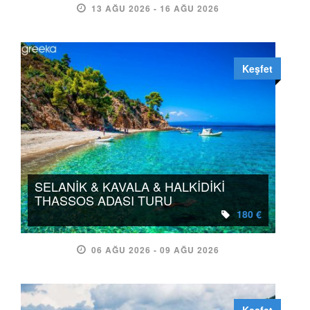
13 AĞU 2026 - 16 AĞU 2026
Keşfet
SELANİK & KAVALA & HALKİDİKİ
THASSOS ADASI TURU
180 €
06 AĞU 2026 - 09 AĞU 2026