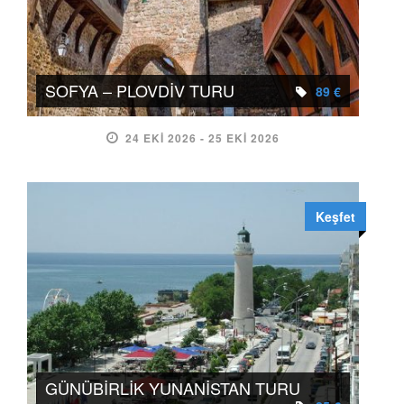
SOFYA – PLOVDİV TURU
89 €
24 EKI 2026 - 25 EKI 2026
Keşfet
GÜNÜBİRLİK YUNANİSTAN TURU