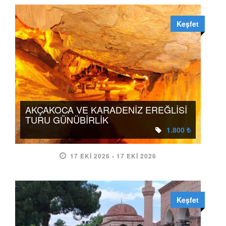
Keşfet
AKÇAKOCA VE KARADENİZ EREĞLİSİ
TURU GÜNÜBİRLİK
1.800 ₺
17 EKI 2026 - 17 EKI 2026
Keşfet