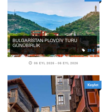
BULGARİSTAN PLOVDİV TURU
GÜNÜBİRLİK
25 €
06 EYL 2026 - 06 EYL 2026
Keşfet