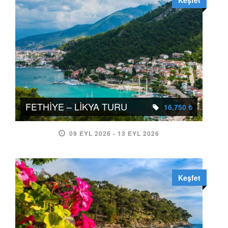
Keşfet
FETHİYE – LİKYA TURU
16.750 ₺
09 EYL 2026 - 13 EYL 2026
Keşfet