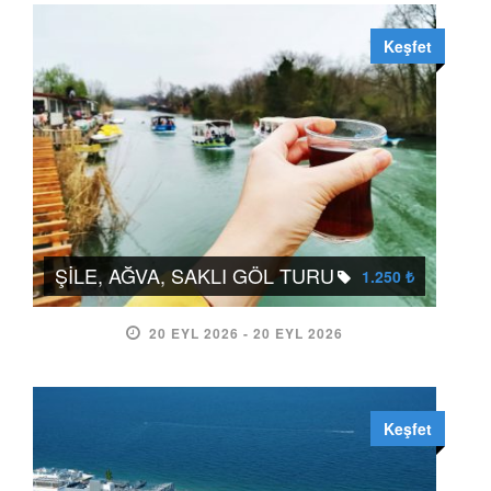
Keşfet
ŞİLE, AĞVA, SAKLI GÖL TURU
1.250 ₺
20 EYL 2026 - 20 EYL 2026
Keşfet