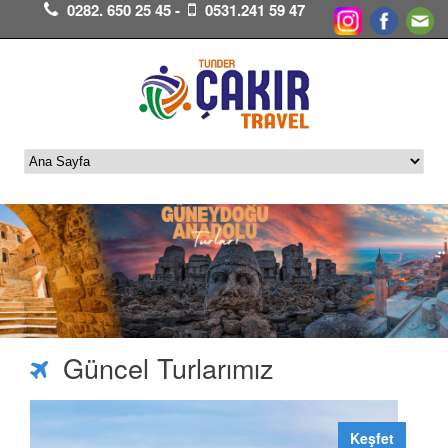
0282. 650 25 45 -
0531.241 59 47
Güncel Turlarımız
Keşfet