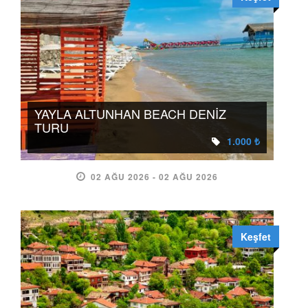
YAYLA ALTUNHAN BEACH DENİZ
TURU
1.000 ₺
02 AĞU 2026 - 02 AĞU 2026
Keşfet