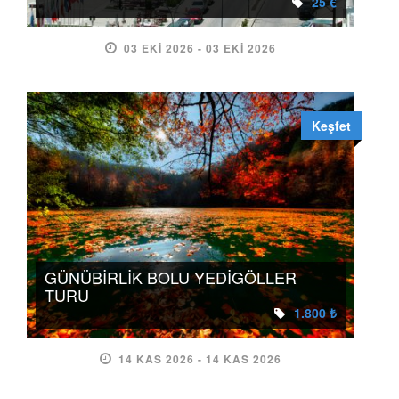
25 €
03 EKI 2026 - 03 EKI 2026
Keşfet
GÜNÜBİRLİK BOLU YEDİGÖLLER
TURU
1.800 ₺
14 KAS 2026 - 14 KAS 2026