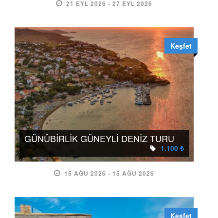
21 EYL 2026 - 27 EYL 2026
Keşfet
GÜNÜBİRLİK GÜNEYLİ DENİZ TURU
1.100 ₺
15 AĞU 2026 - 15 AĞU 2026
Keşfet