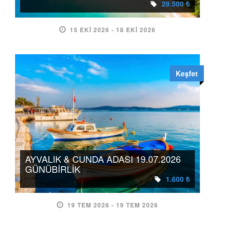
29.500 ₺
15 EKI 2026 - 18 EKI 2026
Keşfet
AYVALIK & CUNDA ADASI 19.07.2026
GÜNÜBİRLİK
1.600 ₺
19 TEM 2026 - 19 TEM 2026