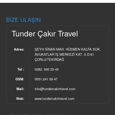
BIZE ULAŞIN
Tunder Çakır Travel
Adres:
ŞEYH SİNAN MAH. HÜSMEN KALFA SOK.
AVUKATLAR İŞ MERKEZİ KAT :5 D:61
ÇORLU/TEKİRDAĞ
Tel :
0282. 650 25 45
GSM:
0531.241 59 47
Mail:
info@tundercakirtravel.com
Web:
www.tundercakirtravel.com